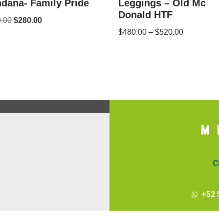
dana- Family Pride
Leggings – Old Mc
Donald HTF
.00
$
280.00
$
480.00
–
$
520.00
C
+52 