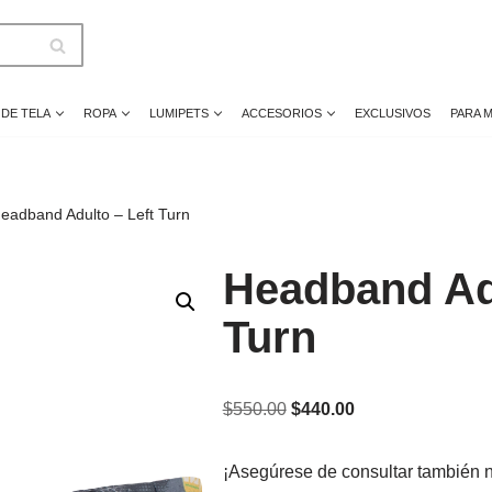
 DE TELA
ROPA
LUMIPETS
ACCESORIOS
EXCLUSIVOS
PARA 
eadband Adulto – Left Turn
Headband Adu
Turn
$
550.00
$
440.00
¡Asegúrese de consultar también 