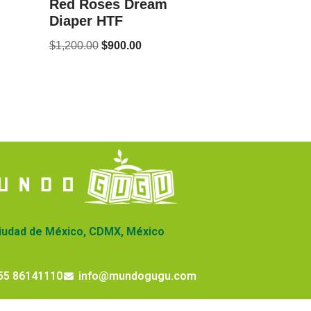
Red Roses Dream
Diaper HTF
$
1,200.00
$
900.00
iudad de México, CDMX, México
55 86141110
info@mundogugu.com