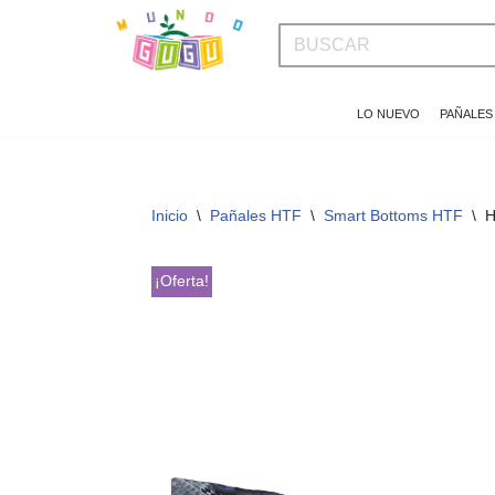
Saltar
al
LO NUEVO
PAÑALES
contenido
Inicio
\
Pañales HTF
\
Smart Bottoms HTF
\
H
¡Oferta!