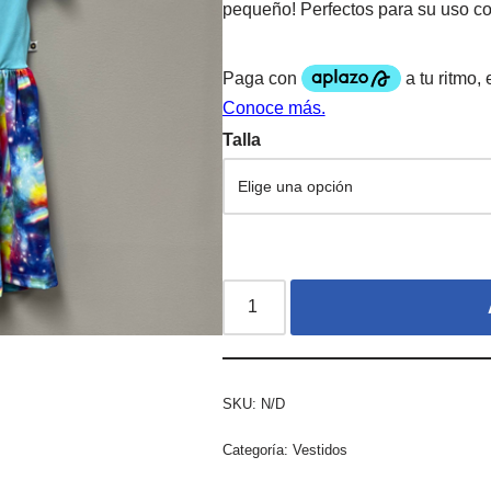
pequeño! Perfectos para su uso co
Talla
SKU:
N/D
Categoría:
Vestidos