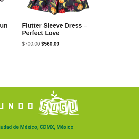
Run
Flutter Sleeve Dress –
Perfect Love
$
700.00
$
560.00
iudad de México, CDMX, México