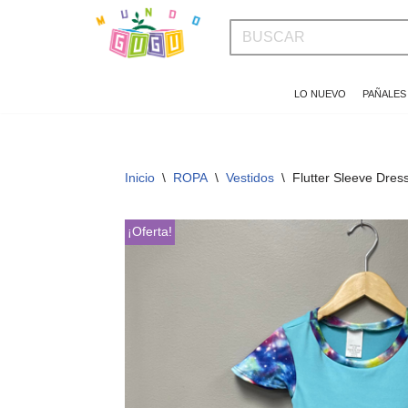
Saltar
al
LO NUEVO
PAÑALES
contenido
Inicio
\
ROPA
\
Vestidos
\
Flutter Sleeve Dre
¡Oferta!