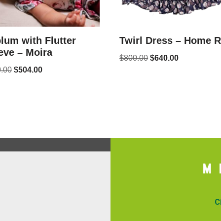
lum with Flutter
Twirl Dress – Home 
eve – Moira
$
800.00
$
640.00
.00
$
504.00
C