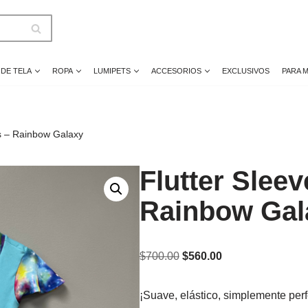
 DE TELA
ROPA
LUMIPETS
ACCESORIOS
EXCLUSIVOS
PARA 
ss – Rainbow Galaxy
Flutter Sleev
Rainbow Gal
$
700.00
$
560.00
¡Suave, elástico, simplemente per