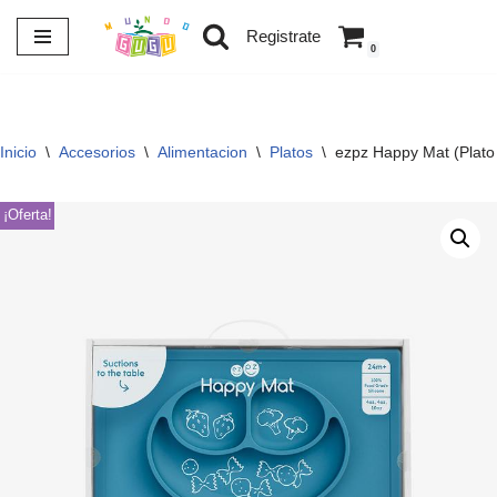
Registrate
0
Saltar
al
contenido
Inicio
\
Accesorios
\
Alimentacion
\
Platos
\
ezpz Happy Mat (Plato
¡Oferta!