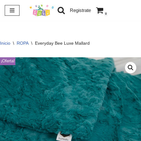
Registrate
0
Saltar
al
contenido
Inicio
\
ROPA
\
Everyday Bee Luxe Mallard
¡Oferta!