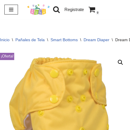
Registrate
0
Saltar
al
contenido
Inicio
\
Pañales de Tela
\
Smart Bottoms
\
Dream Diaper
\
Dream D
¡Oferta!