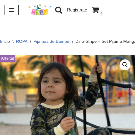
Registrate
0
Saltar
al
contenido
Inicio
\
ROPA
\
Pijamas de Bambu
\
Dino-Stripe – Set Pijama Mang
¡Oferta!