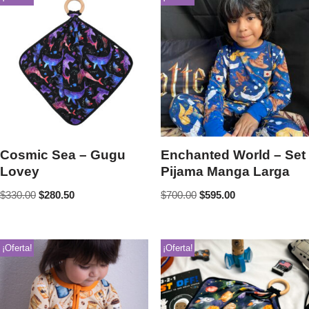
Cosmic Sea – Gugu
Enchanted World – Set
Lovey
Pijama Manga Larga
$
330.00
$
280.50
$
700.00
$
595.00
¡Oferta!
¡Oferta!