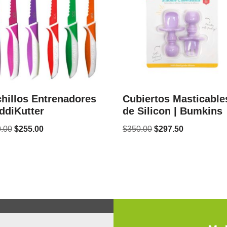
hillos Entrenadores
Cubiertos Masticable
iddiKutter
de Silicon | Bumkins
.00
$
255.00
$
350.00
$
297.50