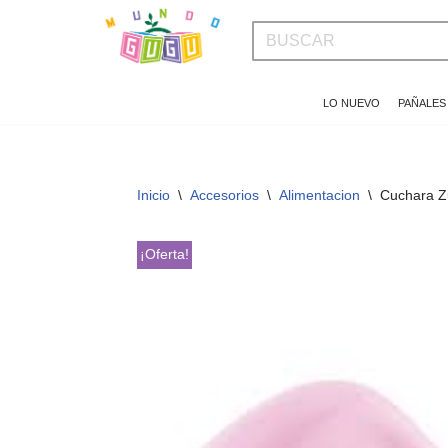
Saltar
al
LO NUEVO
PAÑALES
contenido
Inicio
\
Accesorios
\
Alimentacion
\
Cuchara Zu
¡Oferta!