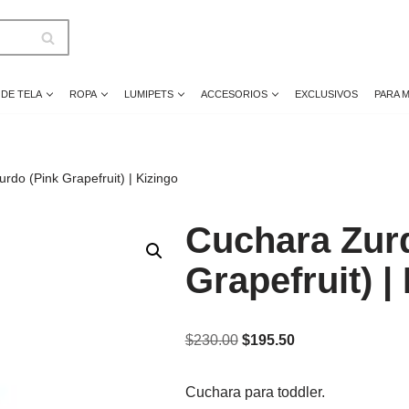
 DE TELA
ROPA
LUMIPETS
ACCESORIOS
EXCLUSIVOS
PARA 
rdo (Pink Grapefruit) | Kizingo
Cuchara Zur
Grapefruit) |
$
230.00
$
195.50
Cuchara para toddler.