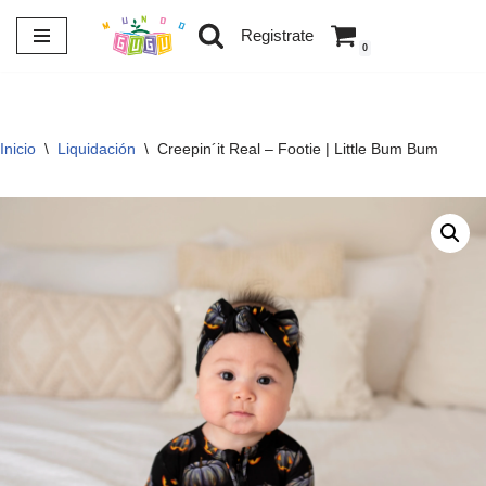
Registrate
0
Saltar
al
contenido
Inicio
\
Liquidación
\
Creepin´it Real – Footie | Little Bum Bum