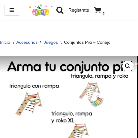
Registrate
0
Saltar
al
contenido
Inicio
\
Accesorios
\
Juegos
\
Conjuntos Piki – Conejo