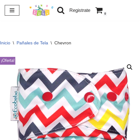
Registrate
0
Saltar
al
contenido
Inicio
\
Pañales de Tela
\
Chevron
¡Oferta!