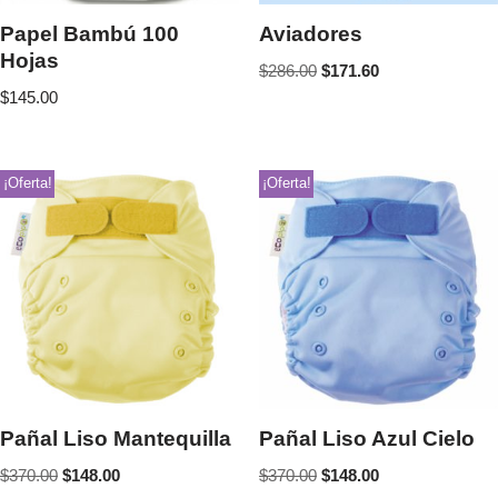
Papel Bambú 100
Aviadores
Hojas
$
286.00
$
171.60
$
145.00
¡Oferta!
¡Oferta!
Pañal Liso Mantequilla
Pañal Liso Azul Cielo
$
370.00
$
148.00
$
370.00
$
148.00