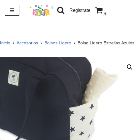
Registrate
0
Saltar
al
contenido
Inicio
\
Accesorios
\
Bolsos Ligero
\
Bolso Ligero Estrellas Azules