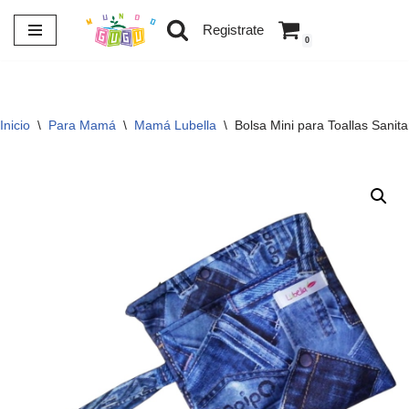
Registrate
0
Saltar
al
contenido
Inicio
\
Para Mamá
\
Mamá Lubella
\
Bolsa Mini para Toallas Sanitar