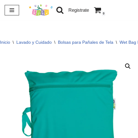
Registrate
0
Saltar
al
contenido
Inicio
\
Lavado y Cuidado
\
Bolsas para Pañales de Tela
\
Wet Bag 