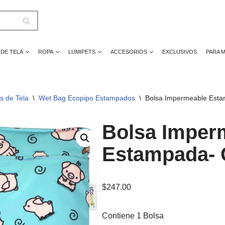
 DE TELA
ROPA
LUMIPETS
ACCESORIOS
EXCLUSIVOS
PARA 
s de Tela
\
Wet Bag Ecopipo Estampados
\
Bolsa Impermeable Esta
Bolsa Imper
Estampada- 
$
247.00
Contiene 1 Bolsa