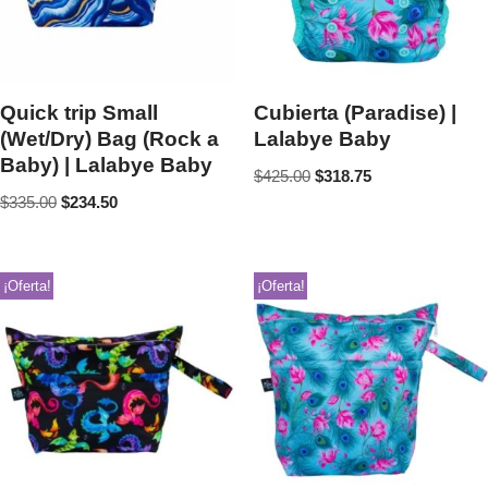
Quick trip Small
Cubierta (Paradise) |
(Wet/Dry) Bag (Rock a
Lalabye Baby
Baby) | Lalabye Baby
$
425.00
$
318.75
$
335.00
$
234.50
¡Oferta!
¡Oferta!