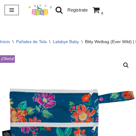
Registrate
0
Saltar
al
contenido
Inicio
\
Pañales de Tela
\
Lalabye Baby
\
Bitty Wetbag (Ever Wild) |
¡Oferta!