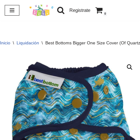
Registrate
0
Saltar
al
contenido
Inicio
\
Liquidación
\
Best Bottoms Bigger One Size Cover (Of Quartz