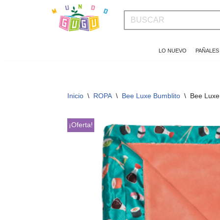
Saltar
al
LO NUEVO
PAÑALES
contenido
Inicio
\
ROPA
\
Bee Luxe Bumblito
\
Bee Luxe
¡Oferta!