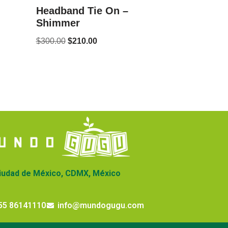
Headband Tie On –
Shimmer
$
300.00
$
210.00
iudad de México, CDMX, México
55 86141110
info@mundogugu.com