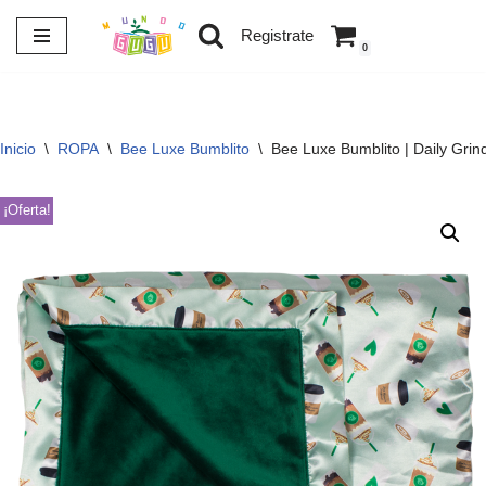
Registrate
0
Saltar
al
contenido
Inicio
\
ROPA
\
Bee Luxe Bumblito
\
Bee Luxe Bumblito | Daily Grin
¡Oferta!