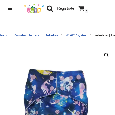
Registrate
0
Saltar
al
contenido
Inicio
\
Pañales de Tela
\
Bebeboo
\
BB AI2 System
\
Bebeboo | Be