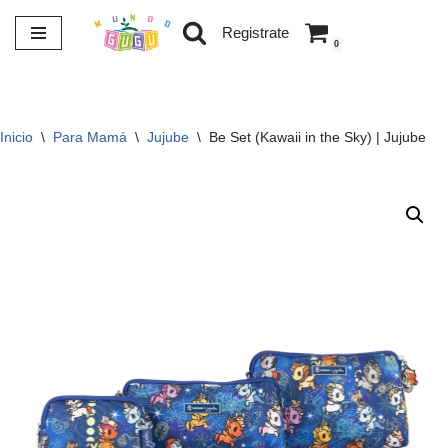
Registrate
0
Saltar
al
contenido
Inicio
\
Para Mamá
\
Jujube
\
Be Set (Kawaii in the Sky) | Jujube