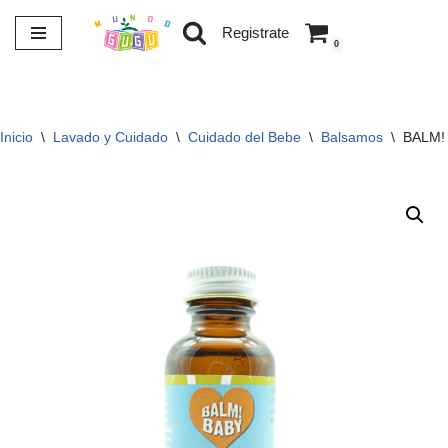
Registrate
0
Saltar
al
contenido
Inicio
\
Lavado y Cuidado
\
Cuidado del Bebe
\
Balsamos
\
BALM! 