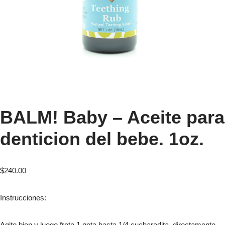
BALM! Baby – Aceite para
denticion del bebe. 1oz.
$
240.00
Instrucciones:
Agite bien y luego frote 1 gota hasta 1/4 cucharadita. directamente