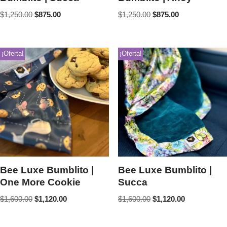
$
1,250.00
$
875.00
$
1,250.00
$
875.00
¡Oferta!
¡Oferta!
Bee Luxe Bumblito |
Bee Luxe Bumblito |
One More Cookie
Succa
$
1,600.00
$
1,120.00
$
1,600.00
$
1,120.00