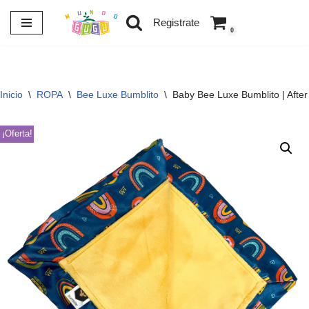
Registrate
0
Saltar
al
contenido
Inicio
\
ROPA
\
Bee Luxe Bumblito
\
Baby Bee Luxe Bumblito | After
¡Oferta!