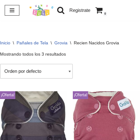
Registrate
0
Saltar
al
contenido
Inicio
\
Pañales de Tela
\
Grovia
\
Recien Nacidos Grovia
Mostrando todos los 3 resultados
¡Oferta!
¡Oferta!